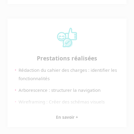
LowTech. La démarche souligne l’engagement
écologique du client, visant à concilier
performance numérique, design attractif et
durabilité environnementale.
Prestations réalisées
Rédaction du cahier des charges : identifier les
fonctionnalités
Arborescence : structurer la navigation
Wireframing : Créer des schémas visuels
Maquettage : concevoir le design
En savoir +
Planification : élaborer un plan détaillé