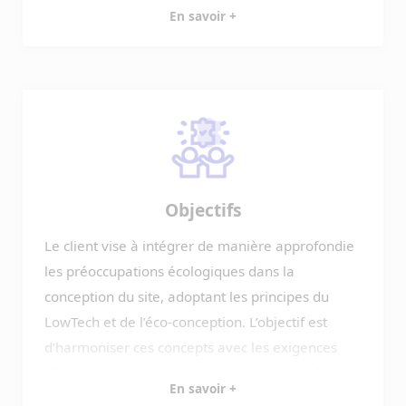
En savoir +
d’autres parties prenantes impliquées dans le
développement et la croissance de la région.
Objectifs
Le client vise à intégrer de manière approfondie
les préoccupations écologiques dans la
conception du site, adoptant les principes du
LowTech et de l’éco-conception. L’objectif est
d’harmoniser ces concepts avec les exigences
d’usage et de design, tout en positionnant le site
En savoir +
en tant que pionnier dans le domaine du