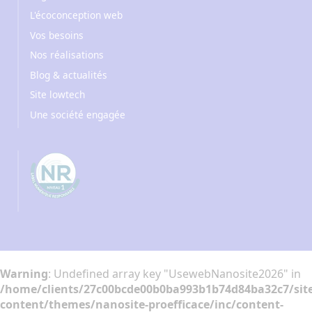
L'écoconception web
Vos besoins
Nos réalisations
Blog & actualités
Site lowtech
Une société engagée
Warning
: Undefined array key "UsewebNanosite2026" in
/home/clients/27c00bcde00b0ba993b1b74d84ba32c7/sit
content/themes/nanosite-proefficace/inc/content-