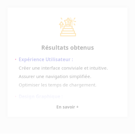
Développement : mettre en oeuvre de manière
collaborative
Résultats obtenus
Expérience Utilisateur :
Créer une interface conviviale et intuitive.
Assurer une navigation simplifiée.
Optimiser les temps de chargement.
Design Graphique :
Concevoir des maquettes attractives en accord
En savoir +
avec l’identité visuelle.
Adopter une esthétique moderne et en phase
avec les tendances.