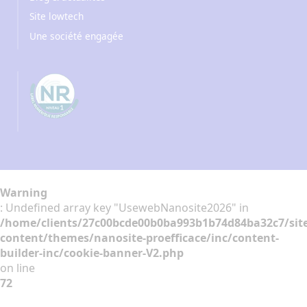
Site lowtech
Une société engagée
Warning
: Undefined array key "UsewebNanosite2026" in
/home/clients/27c00bcde00b0ba993b1b74d84ba32c7/sit
content/themes/nanosite-proefficace/inc/content-
builder-inc/cookie-banner-V2.php
on line
72