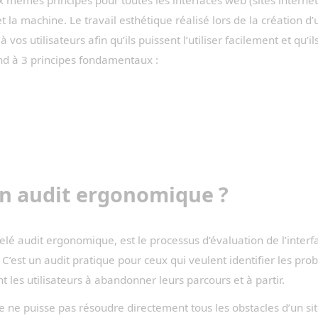
êmes principes pour toutes les interfaces web (sites internet, em
t la machine. Le travail esthétique réalisé lors de la création d’u
 vos utilisateurs afin qu’ils puissent l’utiliser facilement et qu’i
d à 3 principes fondamentaux :
un audit ergonomique ?
é audit ergonomique, est le processus d’évaluation de l’interfa
C’est un audit pratique pour ceux qui veulent identifier les probl
 les utilisateurs à abandonner leurs parcours et à partir.
 ne puisse pas résoudre directement tous les obstacles d’un si