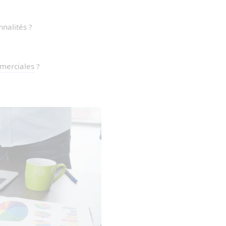
nnalités ?
merciales
?