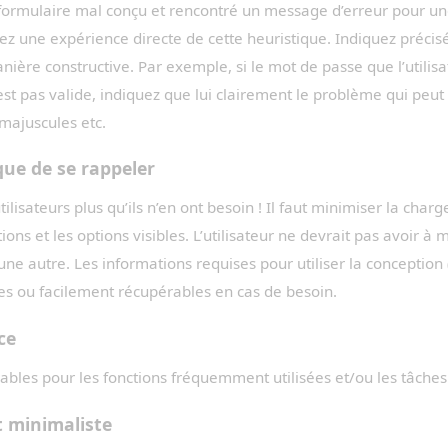
 formulaire mal conçu et rencontré un message d’erreur pour 
vez une expérience directe de cette heuristique. Indiquez préci
ière constructive. Par exemple, si le mot de passe que l’utilisa
’est pas valide, indiquez que lui clairement le problème qui peu
majuscules etc.
que de se rappeler
tilisateurs plus qu’ils n’en ont besoin ! Il faut minimiser la char
ions et les options visibles. L’utilisateur ne devrait pas avoir 
à une autre. Les informations requises pour utiliser la conceptio
es ou facilement récupérables en cas de besoin.
nce
bles pour les fonctions fréquemment utilisées et/ou les tâche
t minimaliste